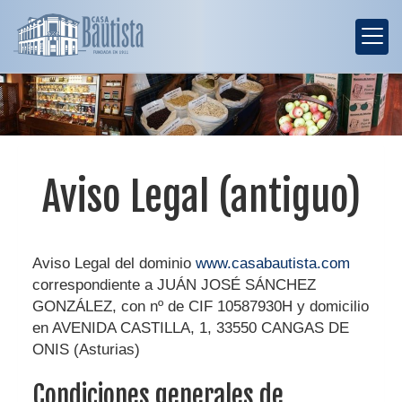
Aviso Legal (antiguo)
Aviso Legal del dominio
www.casabautista.com
correspondiente a
JUÁN JOSÉ SÁNCHEZ
GONZÁLEZ
, con nº de CIF
10587930H
y domicilio
en
AVENIDA CASTILLA, 1
,
33550
CANGAS DE
ONIS
(
Asturias
)
Condiciones generales de